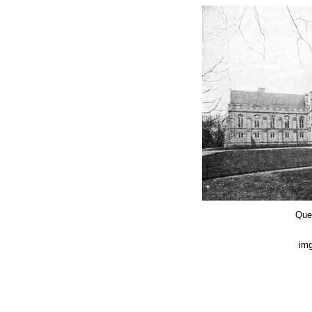
Quee
img